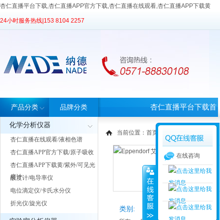
杏仁直播平台下载,杏仁直播APP官方下载,杏仁直播在线观看,杏仁直播APP下载黄
24小时服务热线|
153 8104 2257
杏仁直播平台下载首
产品分类
品牌分类
化学分析仪器
页
当前位置：
首页
>
品牌中心
> Eppendo
杏仁直播在线观看/液相色谱
杏仁直播APP官方下载/原子吸收
在线咨询
杏仁直播APP下载黄/紫外/可见光
度计
酸度计/电导率仪
电位滴定仪/卡氏水分仪
折光仪/旋光仪
类别: