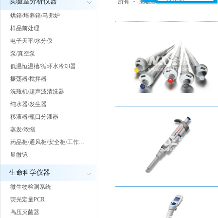
实验室分析仪器
所有
-
助吸器
-
分液器
-
相关耗材
烘箱/培养箱/马弗炉
样品前处理
电子天平/水分仪
泵/真空泵
低温恒温槽/循环水冷却器
振荡器/搅拌器
洗瓶机/超声波清洗器
纯水器/发生器
移液器/瓶口分液器
蒸发/浓缩
药品柜/通风柜/安全柜/工作…
显微镜
生命科学仪器
微生物检测系统
荧光定量PCR
高压灭菌器