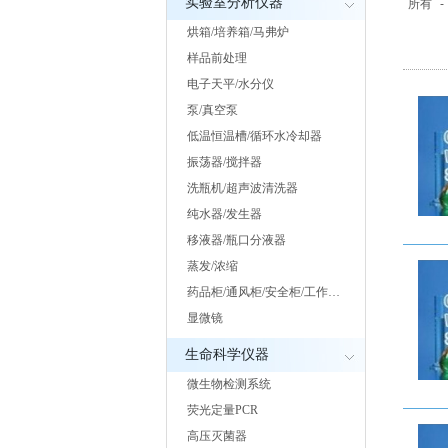
实验室分析仪器
所有
-
烘箱/培养箱/马弗炉
样品前处理
电子天平/水分仪
泵/真空泵
低温恒温槽/循环水冷却器
振荡器/搅拌器
洗瓶机/超声波清洗器
纯水器/发生器
移液器/瓶口分液器
蒸发/浓缩
药品柜/通风柜/安全柜/工作…
显微镜
生命科学仪器
微生物检测系统
荧光定量PCR
高压灭菌器