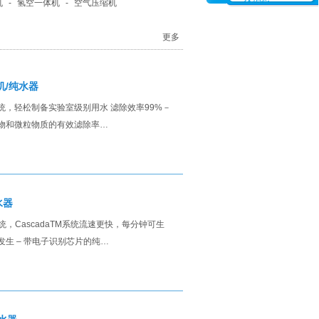
机
-
氢空一体机
-
空气压缩机
更多
机/纯水器
系统，轻松制备实验室级别用水 滤除效率99%－
、微生物和微粒物质的有效滤除率…
水器
，CascadaTM系统流速更快，每分钟可生
误发生 – 带电子识别芯片的纯…