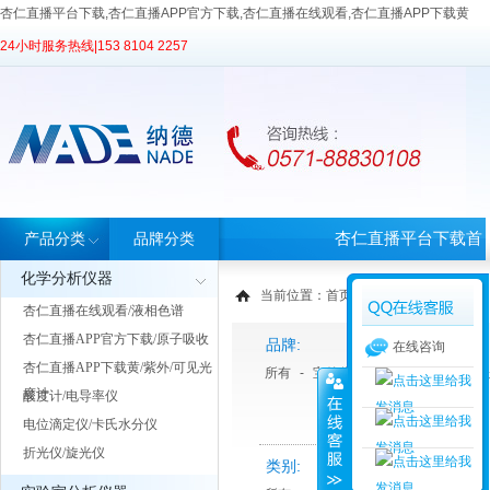
杏仁直播平台下载,杏仁直播APP官方下载,杏仁直播在线观看,杏仁直播APP下载黄
24小时服务热线|
153 8104 2257
杏仁直播平台下载首
产品分类
品牌分类
化学分析仪器
页
当前位置：
首页
>
产品中心
> 产品分类
杏仁直播在线观看/液相色谱
杏仁直播APP官方下载/原子吸收
品牌:
在线咨询
杏仁直播APP下载黄/紫外/可见光
所有
-
宝德仪器
-
Thermo 赛默飞
度计
酸度计/电导率仪
电位滴定仪/卡氏水分仪
折光仪/旋光仪
类别: