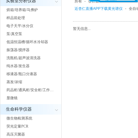
实验室分析仪器
所有
-
杏仁直播APP下载黄光谱(IR)
近杏仁直播APP下载黄光谱仪
-
全自
烘箱/培养箱/马弗炉
样品前处理
电子天平/水分仪
暂无信息...
泵/真空泵
低温恒温槽/循环水冷却器
振荡器/搅拌器
洗瓶机/超声波清洗器
纯水器/发生器
移液器/瓶口分液器
蒸发/浓缩
药品柜/通风柜/安全柜/工作…
显微镜
生命科学仪器
微生物检测系统
荧光定量PCR
高压灭菌器