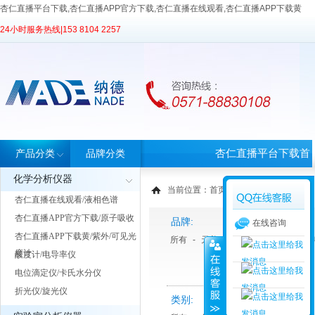
杏仁直播平台下载,杏仁直播APP官方下载,杏仁直播在线观看,杏仁直播APP下载黄
24小时服务热线|
153 8104 2257
杏仁直播平台下载首
产品分类
品牌分类
化学分析仪器
页
当前位置：
首页
>
产品中心
> 产品分类
杏仁直播在线观看/液相色谱
杏仁直播APP官方下载/原子吸收
品牌:
在线咨询
杏仁直播APP下载黄/紫外/可见光
所有
-
天美Techcomp
-
Unite 优纳
度计
酸度计/电导率仪
电位滴定仪/卡氏水分仪
折光仪/旋光仪
类别: