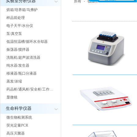
实验室分析仪器
所有
-
低温恒温槽
-
循环水冷却器
烘箱/培养箱/马弗炉
样品前处理
电子天平/水分仪
泵/真空泵
低温恒温槽/循环水冷却器
振荡器/搅拌器
洗瓶机/超声波清洗器
纯水器/发生器
移液器/瓶口分液器
蒸发/浓缩
药品柜/通风柜/安全柜/工作…
显微镜
生命科学仪器
微生物检测系统
荧光定量PCR
高压灭菌器