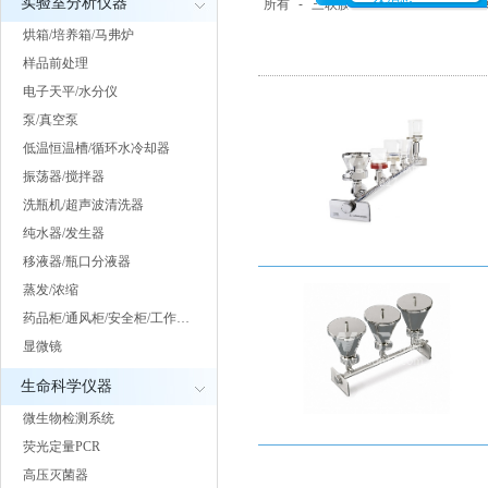
实验室分析仪器
所有
-
三联膜过滤系统
-
全自动病
烘箱/培养箱/马弗炉
样品前处理
电子天平/水分仪
泵/真空泵
低温恒温槽/循环水冷却器
振荡器/搅拌器
洗瓶机/超声波清洗器
纯水器/发生器
移液器/瓶口分液器
蒸发/浓缩
药品柜/通风柜/安全柜/工作…
显微镜
生命科学仪器
微生物检测系统
荧光定量PCR
高压灭菌器