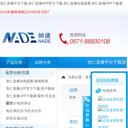
杏仁直播平台下载,杏仁直播APP官方下载,杏仁直播在线观看,杏仁直播APP下载黄
24小时服务热线|
153 8104 2257
杏仁直播平台下载首
产品分类
品牌分类
化学分析仪器
页
当前位置：
首页
>
产品中心
>
产品分类
杏仁直播在线观看/液相色谱
杏仁直播APP官方下载/原子吸收
品牌:
在线咨询
杏仁直播APP下载黄/紫外/可见光
所有
-
Sartorius 赛多利斯
度计
酸度计/电导率仪
电位滴定仪/卡氏水分仪
折光仪/旋光仪
类别: