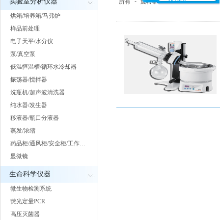
实验室分析仪器
所有
-
旋转蒸发仪
烘箱/培养箱/马弗炉
样品前处理
电子天平/水分仪
泵/真空泵
低温恒温槽/循环水冷却器
振荡器/搅拌器
洗瓶机/超声波清洗器
纯水器/发生器
移液器/瓶口分液器
蒸发/浓缩
药品柜/通风柜/安全柜/工作…
显微镜
生命科学仪器
微生物检测系统
荧光定量PCR
高压灭菌器