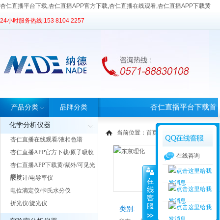
杏仁直播平台下载,杏仁直播APP官方下载,杏仁直播在线观看,杏仁直播APP下载黄
24小时服务热线|
153 8104 2257
杏仁直播平台下载首
产品分类
品牌分类
化学分析仪器
页
当前位置：
首页
>
品牌中心
> 东京理化
杏仁直播在线观看/液相色谱
杏仁直播APP官方下载/原子吸收
在线咨询
杏仁直播APP下载黄/紫外/可见光
度计
酸度计/电导率仪
电位滴定仪/卡氏水分仪
折光仪/旋光仪
类别: