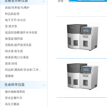
实验室分析仪器
所有
-
电位滴定仪
-
卡氏水分测定
烘箱/培养箱/马弗炉
样品前处理
电子天平/水分仪
泵/真空泵
低温恒温槽/循环水冷却器
振荡器/搅拌器
洗瓶机/超声波清洗器
纯水器/发生器
移液器/瓶口分液器
蒸发/浓缩
药品柜/通风柜/安全柜/工作…
显微镜
生命科学仪器
微生物检测系统
荧光定量PCR
高压灭菌器