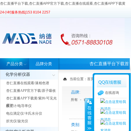
杏仁直播平台下载,杏仁直播APP官方下载,杏仁直播在线观看,杏仁直播APP下载黄
24小时服务热线|
153 8104 2257
杏仁直播平台下载首
产品分类
品牌分类
化学分析仪器
页
当前位置：
首页
>
产品中心
> 产品分类
杏仁直播在线观看/液相色谱
杏仁直播APP官方下载/原子吸收
品牌:
在线咨询
杏仁直播APP下载黄/紫外/可见光
所有
-
睿科
度计
酸度计/电导率仪
电位滴定仪/卡氏水分仪
折光仪/旋光仪
类别: