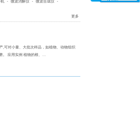
磨机
-
微波消解仪
-
微波合成仪
-
更多
可对小量、大批次样品，如植物、动物组织
。 应用实例 植物的根、…