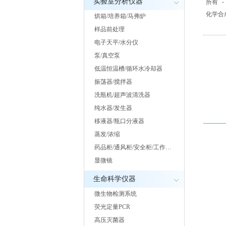
实验室分析仪器
所有
-
化学合
烘箱/培养箱/马弗炉
样品前处理
电子天平/水分仪
泵/真空泵
低温恒温槽/循环水冷却器
振荡器/搅拌器
洗瓶机/超声波清洗器
纯水器/发生器
移液器/瓶口分液器
蒸发/浓缩
药品柜/通风柜/安全柜/工作…
显微镜
生命科学仪器
微生物检测系统
荧光定量PCR
高压灭菌器