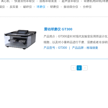
离心机
-
快速溶剂萃取仪
-
固相萃取装置
-
超声波萃取仪
-
研磨机/粉碎机/球
成仪
-
反应釜
-
破碎仪
-
球磨仪
-
研磨仪
-
振动筛分仪
-
分样仪
震动球磨仪 GT300
产品简介：GT300是针对现代实验室应用而设计生产,
细胞，以及对小量样品进行干磨、湿磨或者冷冻研磨
产品型号：GT300 | 产品品牌：格瑞德曼
<
1
>