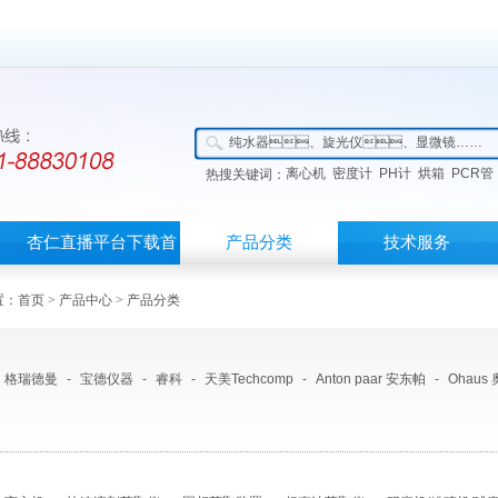
离心机
密度计
PH计
烘箱
PCR管
热搜关键词：
杏仁直播平台下载首
产品分类
技术服务
页
：
首页
>
产品中心
> 产品分类
格瑞德曼
-
宝德仪器
-
睿科
-
天美Techcomp
-
Anton paar 安东帕
-
Ohaus